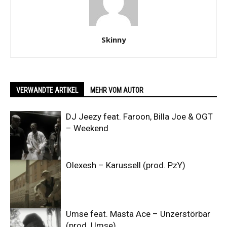
Skinny
VERWANDTE ARTIKEL
MEHR VOM AUTOR
DJ Jeezy feat. Faroon, Billa Joe & OGT
– Weekend
Olexesh – Karussell (prod. PzY)
Umse feat. Masta Ace – Unzerstörbar
(prod. Umse)