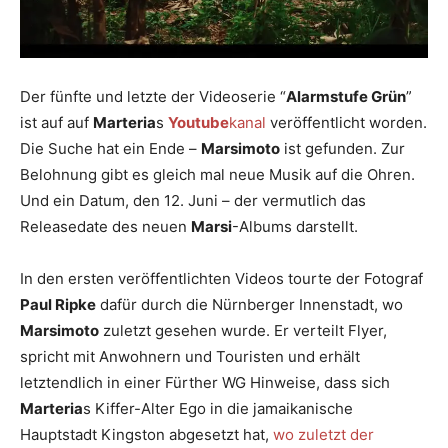
Der fünfte und letzte der Videoserie “
Alarmstufe Grün
”
ist auf auf
Marteria
s
Youtube
kanal
veröffentlicht worden.
Die Suche hat ein Ende –
Marsimoto
ist gefunden. Zur
Belohnung gibt es gleich mal neue Musik auf die Ohren.
Und ein Datum, den 12. Juni – der vermutlich das
Releasedate des neuen
Marsi
-Albums darstellt.
In den ersten veröffentlichten Videos tourte der Fotograf
Paul Ripke
dafür durch die Nürnberger Innenstadt, wo
Marsimoto
zuletzt gesehen wurde. Er verteilt Flyer,
spricht mit Anwohnern und Touristen und erhält
letztendlich in einer Fürther WG Hinweise, dass sich
Marteria
s Kiffer-Alter Ego in die jamaikanische
Hauptstadt Kingston abgesetzt hat,
wo zuletzt der