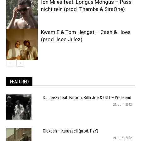
Ion Miles feat. Longus Mongus – Pass
nicht rein (prod. Themba & SiraOne)
Kwam.E & Tom Hengst – Cash & Hoes
(prod. Isee Julez)
FEATURED
DJ Jeezy feat. Faroon, Billa Joe & OGT – Weekend
24. Juni 2022
Olexesh – Karussell (prod. PzY)
24. Juni 2022