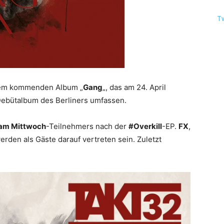
T
inem kommenden Album „
Gang
„, das am 24. April
 Debütalbum des Berliners umfassen.
am Mittwoch
-Teilnehmers nach der
#Overkill
-EP.
FX
,
erden als Gäste darauf vertreten sein. Zuletzt