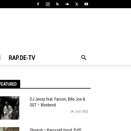
N
RAP.DE-TV
FEATURED
DJ Jeezy feat. Faroon, Billa Joe &
OGT – Weekend
24. Juni 2022
Olexesh – Karussell (prod. PzY)