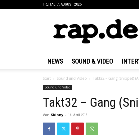
FREITAG, 7. AUGUST 2026
rap.de
NEWS
SOUND & VIDEO
INTER
Start
Sound und Video
Takt32 – Gang (Snippet) (A
Sound und Video
Takt32 – Gang (Sni
Von
Skinny
-
16. April 2015