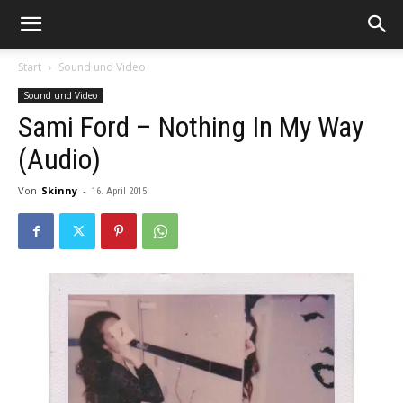
Start
Sound und Video
Sound und Video
Sami Ford – Nothing In My Way
(Audio)
Von
Skinny
-
16. April 2015