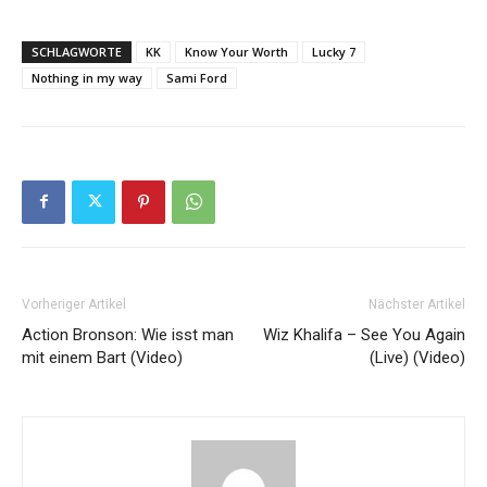
SCHLAGWORTE
KK
Know Your Worth
Lucky 7
Nothing in my way
Sami Ford
Vorheriger Artikel
Nächster Artikel
Action Bronson: Wie isst man
Wiz Khalifa – See You Again
mit einem Bart (Video)
(Live) (Video)