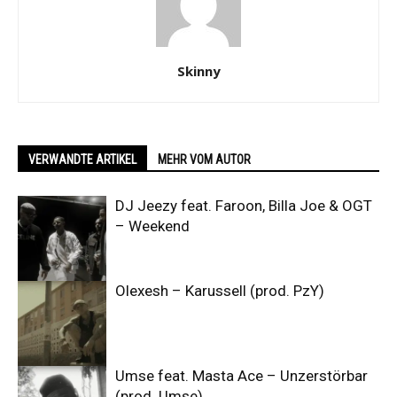
Skinny
VERWANDTE ARTIKEL
MEHR VOM AUTOR
DJ Jeezy feat. Faroon, Billa Joe & OGT
– Weekend
Olexesh – Karussell (prod. PzY)
Umse feat. Masta Ace – Unzerstörbar
(prod. Umse)