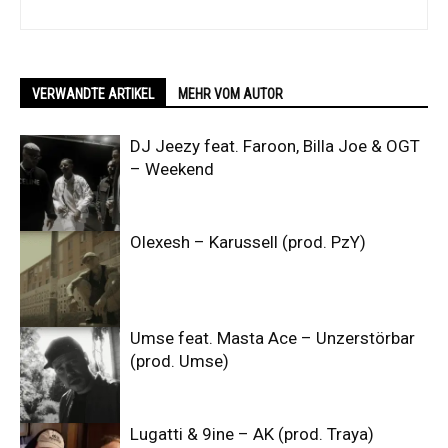
VERWANDTE ARTIKEL
MEHR VOM AUTOR
DJ Jeezy feat. Faroon, Billa Joe & OGT
– Weekend
Olexesh – Karussell (prod. PzY)
Umse feat. Masta Ace – Unzerstörbar
(prod. Umse)
Lugatti & 9ine – AK (prod. Traya)