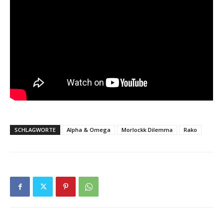
SCHLAGWORTE
Alpha & Omega
Morlockk Dilemma
Rako