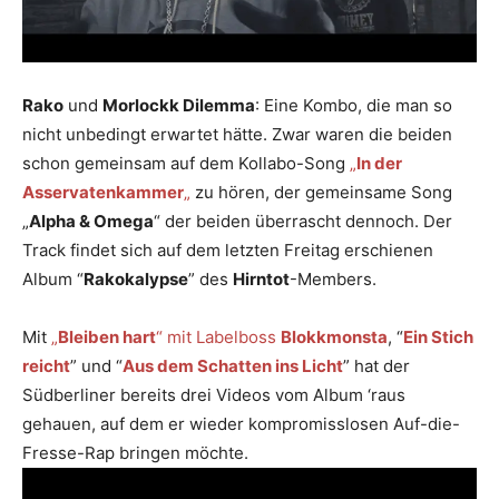
Rako
und
Morlockk Dilemma
: Eine Kombo, die man so
nicht unbedingt erwartet hätte. Zwar waren die beiden
schon gemeinsam auf dem Kollabo-Song
„
In der
Asservatenkammer
„
zu hören, der gemeinsame Song
„
Alpha & Omega
“ der beiden überrascht dennoch. Der
Track findet sich auf dem letzten Freitag erschienen
Album “
Rakokalypse
” des
Hirntot
-Members.
Mit
„
Bleiben hart
“ mit Labelboss
Blokkmonsta
, “
Ein Stich
reicht
” und “
Aus dem Schatten ins Licht
” hat der
Südberliner bereits drei Videos vom Album ‘raus
gehauen, auf dem er wieder kompromisslosen Auf-die-
Fresse-Rap bringen möchte.