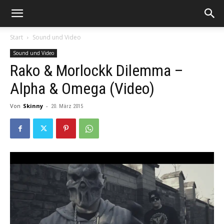
Start
Sound und Video
Sound und Video
Rako & Morlockk Dilemma –
Alpha & Omega (Video)
Von
Skinny
-
20. März 2015