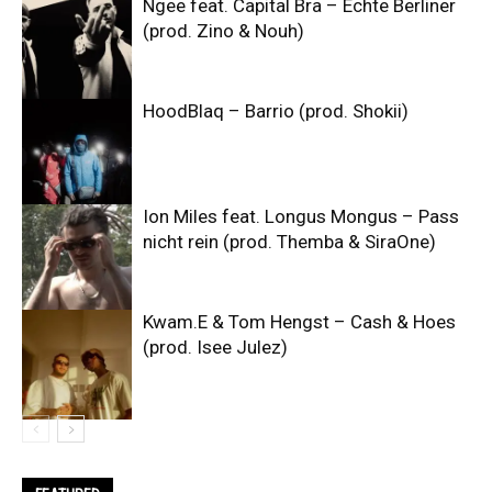
Ngee feat. Capital Bra – Echte Berliner
(prod. Zino & Nouh)
HoodBlaq – Barrio (prod. Shokii)
Ion Miles feat. Longus Mongus – Pass
nicht rein (prod. Themba & SiraOne)
Kwam.E & Tom Hengst – Cash & Hoes
(prod. Isee Julez)