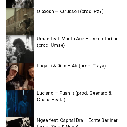
Olexesh – Karussell (prod. PzY)
Umse feat. Masta Ace – Unzerstörbar
(prod. Umse)
Lugatti & 9ine – AK (prod. Traya)
Luciano — Push It (prod. Geenaro &
Ghana Beats)
Ngee feat. Capital Bra – Echte Berliner
(prod. Zino & Nouh)