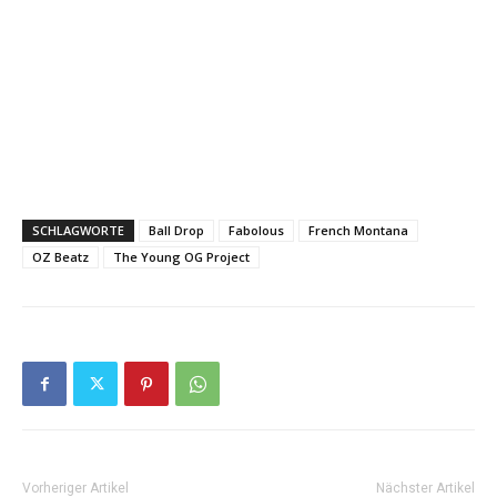
SCHLAGWORTE
Ball Drop
Fabolous
French Montana
OZ Beatz
The Young OG Project
Vorheriger Artikel
Nächster Artikel