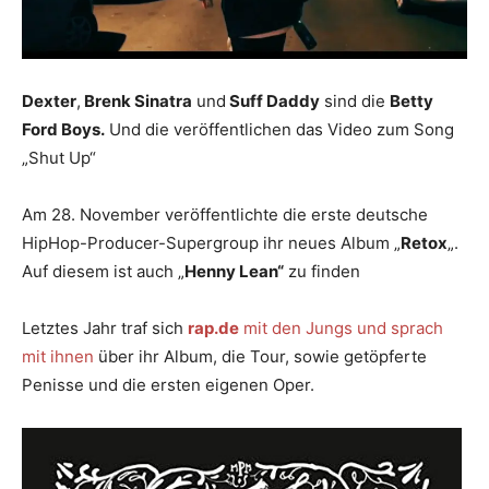
Dexter
,
Brenk Sinatra
und
Suff Daddy
sind die
Betty
Ford Boys.
Und die veröffentlichen das Video zum Song
„Shut Up“
Am 28. November veröffentlichte die erste deutsche
HipHop-Producer-Supergroup ihr neues Album „
Retox
„.
Auf diesem ist auch „
Henny Lean“
zu finden
Letztes Jahr traf sich
rap.de
mit den Jungs und sprach
mit ihnen
über ihr Album, die Tour, sowie getöpferte
Penisse und die ersten eigenen Oper.