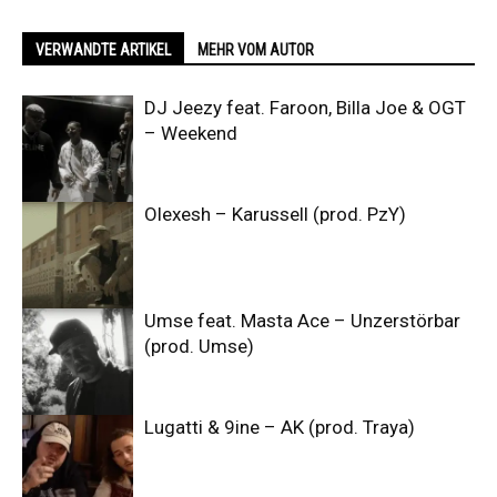
VERWANDTE ARTIKEL
MEHR VOM AUTOR
DJ Jeezy feat. Faroon, Billa Joe & OGT
– Weekend
Olexesh – Karussell (prod. PzY)
Umse feat. Masta Ace – Unzerstörbar
(prod. Umse)
Lugatti & 9ine – AK (prod. Traya)