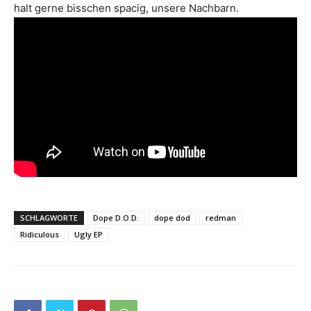
halt gerne bisschen spacig, unsere Nachbarn.
SCHLAGWORTE
Dope D.O.D.
dope dod
redman
Ridiculous
Ugly EP