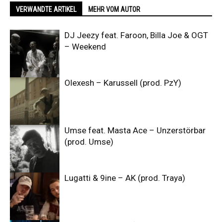
VERWANDTE ARTIKEL
MEHR VOM AUTOR
DJ Jeezy feat. Faroon, Billa Joe & OGT
– Weekend
Olexesh – Karussell (prod. PzY)
Umse feat. Masta Ace – Unzerstörbar
(prod. Umse)
Lugatti & 9ine – AK (prod. Traya)