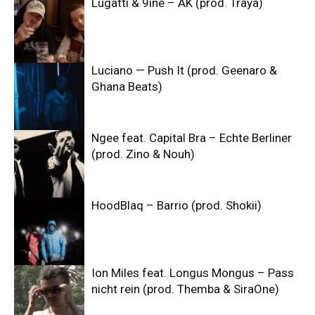
Lugatti & 9ine – AK (prod. Traya)
Luciano — Push It (prod. Geenaro &
Ghana Beats)
Ngee feat. Capital Bra – Echte Berliner
(prod. Zino & Nouh)
HoodBlaq – Barrio (prod. Shokii)
Ion Miles feat. Longus Mongus – Pass
nicht rein (prod. Themba & SiraOne)