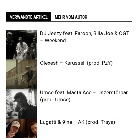
VERWANDTE ARTIKEL
MEHR VOM AUTOR
DJ Jeezy feat. Faroon, Billa Joe & OGT
– Weekend
Olexesh – Karussell (prod. PzY)
Umse feat. Masta Ace – Unzerstörbar
(prod. Umse)
Lugatti & 9ine – AK (prod. Traya)