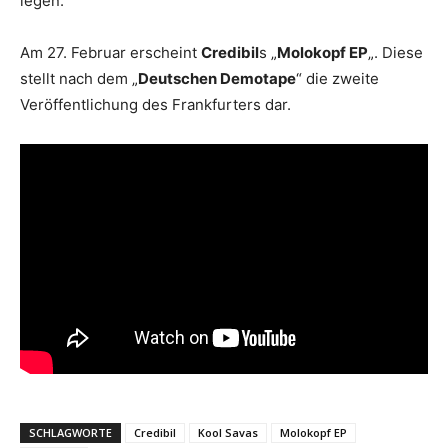
legen.
Am 27. Februar erscheint
Credibil
s „
Molokopf EP
„. Diese
stellt nach dem „
Deutschen Demotape
“ die zweite
Veröffentlichung des Frankfurters dar.
SCHLAGWORTE
Credibil
Kool Savas
Molokopf EP