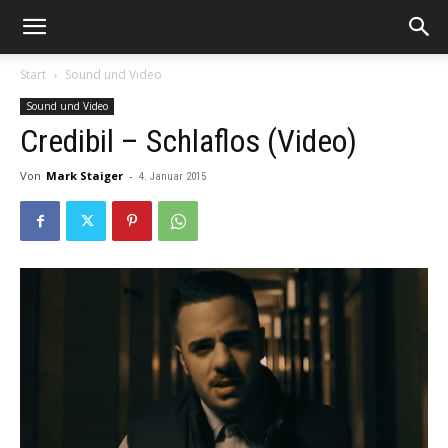
Start
Sound und Video
Sound und Video
Credibil – Schlaflos (Video)
Von
Mark Staiger
-
4. Januar 2015