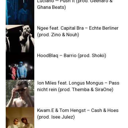
Luciano — Push It (prod. Geenaro &
Ghana Beats)
Ngee feat. Capital Bra – Echte Berliner
(prod. Zino & Nouh)
HoodBlaq – Barrio (prod. Shokii)
Ion Miles feat. Longus Mongus – Pass
nicht rein (prod. Themba & SiraOne)
Kwam.E & Tom Hengst – Cash & Hoes
(prod. Isee Julez)