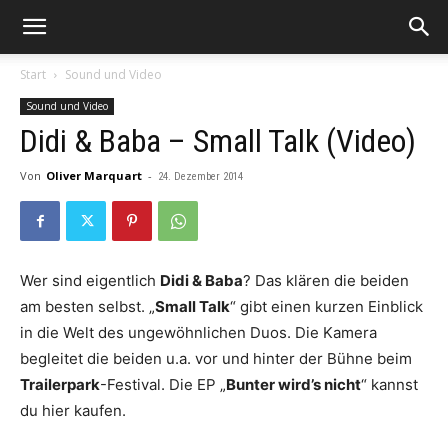
Start
Sound und Video
Sound und Video
Didi & Baba – Small Talk (Video)
Von
Oliver Marquart
-
24. Dezember 2014
Wer sind eigentlich
Didi & Baba
? Das klären die beiden
am besten selbst. „
Small Talk
“ gibt einen kurzen Einblick
in die Welt des ungewöhnlichen Duos. Die Kamera
begleitet die beiden u.a. vor und hinter der Bühne beim
Trailerpark
-Festival. Die EP „
Bunter wird’s nicht
“ kannst
du hier kaufen.