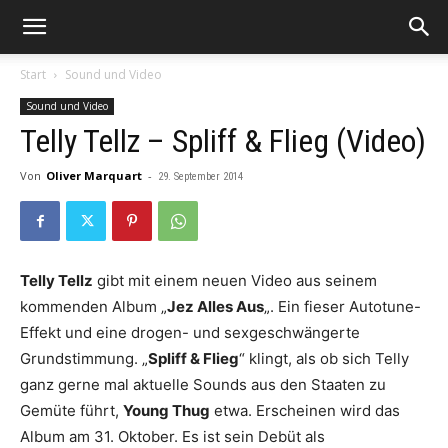
Start
Sound und Video
Sound und Video
Telly Tellz – Spliff & Flieg (Video)
Von
Oliver Marquart
-
29. September 2014
Telly Tellz
gibt mit einem neuen Video aus seinem
kommenden Album „
Jez Alles Aus
„. Ein fieser Autotune-
Effekt und eine drogen- und sexgeschwängerte
Grundstimmung. „
Spliff & Flieg
“ klingt, als ob sich Telly
ganz gerne mal aktuelle Sounds aus den Staaten zu
Gemüte führt,
Young Thug
etwa. Erscheinen wird das
Album am 31. Oktober. Es ist sein Debüt als