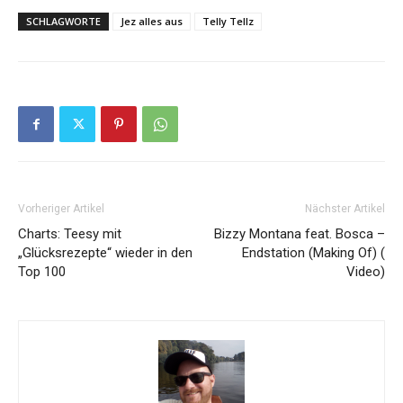
SCHLAGWORTE
Jez alles aus
Telly Tellz
Vorheriger Artikel
Nächster Artikel
Charts: Teesy mit
Bizzy Montana feat. Bosca –
„Glücksrezepte“ wieder in den
Endstation (Making Of) (
Top 100
Video)