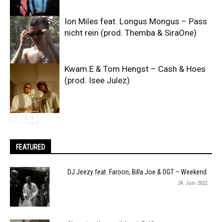
Ion Miles feat. Longus Mongus – Pass
nicht rein (prod. Themba & SiraOne)
Kwam.E & Tom Hengst – Cash & Hoes
(prod. Isee Julez)
FEATURED
DJ Jeezy feat. Faroon, Billa Joe & OGT – Weekend
24. Juni 2022