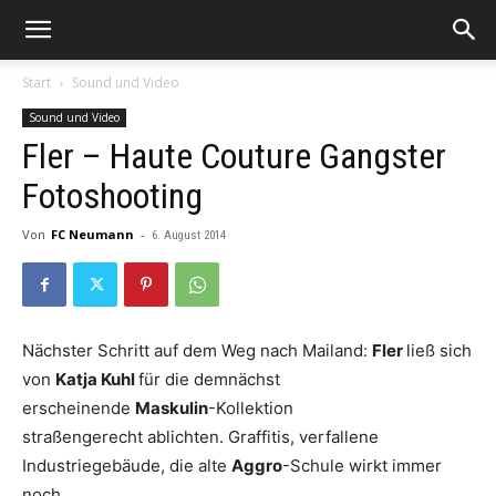
Start
Sound und Video
Sound und Video
Fler – Haute Couture Gangster
Fotoshooting
Von
FC Neumann
-
6. August 2014
Nächster Schritt auf dem Weg nach Mailand:
Fler
ließ sich
von
Katja Kuhl
für die demnächst
erscheinende
Maskulin
-Kollektion
straßengerecht ablichten. Graffitis, verfallene
Industriegebäude, die alte
Aggro
-Schule wirkt immer
noch.