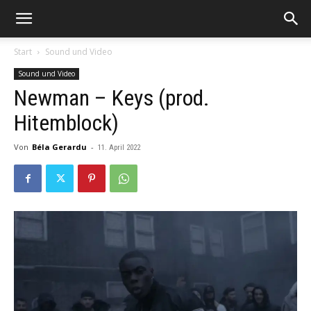
Start
Sound und Video
Sound und Video
Newman – Keys (prod.
Hitemblock)
Von
Béla Gerardu
-
11. April 2022