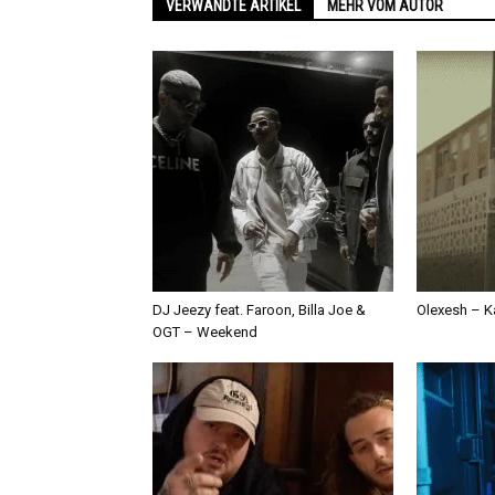
VERWANDTE ARTIKEL
MEHR VOM AUTOR
DJ Jeezy feat. Faroon, Billa Joe &
Olexesh – Ka
OGT – Weekend