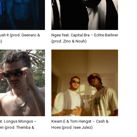
ush It (prod. Geenaro &
Ngee feat. Capital Bra – Echte Berliner
s)
(prod. Zino & Nouh)
eat. Longus Mongus –
Kwam.E & Tom Hengst – Cash &
ein (prod. Themba &
Hoes (prod. Isee Julez)