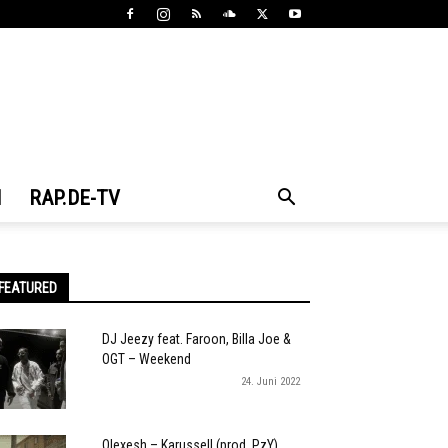
N
RAP.DE-TV
FEATURED
DJ Jeezy feat. Faroon, Billa Joe &
OGT – Weekend
24. Juni 2022
Olexesh – Karussell (prod. PzY)