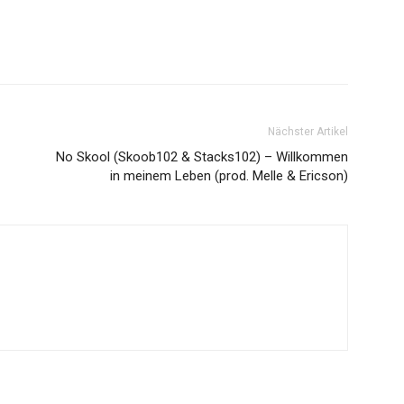
Nächster Artikel
No Skool (Skoob102 & Stacks102) – Willkommen
in meinem Leben (prod. Melle & Ericson)