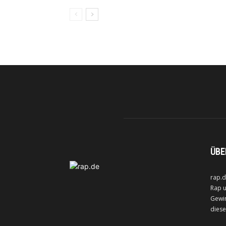
ÜBE
rap.d
Rap u
Gewin
diese