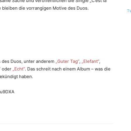
me Sache und veröffentlichen die Single „C’est la
ve bleiben die vorrangigen Motive des Duos.
T
cks des Duos, unter anderem
„Guter Tag”
,
„Elefant”
,
”
oder
„Echt”
. Das schreit nach einem Album – was die
ngekündigt haben.
5u9DXA