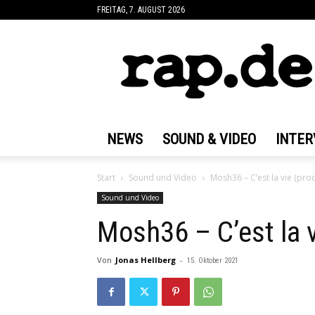
FREITAG, 7. AUGUST 2026
rap.de
NEWS
SOUND & VIDEO
INTER
Start
Sound und Video
Mosh36 – C’est la vie (pro
Sound und Video
Mosh36 – C’est la v
Von
Jonas Hellberg
-
15. Oktober 2021