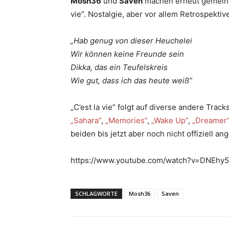
Mosh36
und
Saven
machen erneut gemeinsa
vie”. Nostalgie, aber vor allem Retrospekti
„Hab genug von dieser Heuchelei
Wir können keine Freunde sein
Dikka, das ein Teufelskreis
Wie gut, dass ich das heute weiß”
„C’est la vie” folgt auf diverse andere Tra
„Sahara”
,
„Memories”
,
„Wake Up”
,
„Dreamer
beiden bis jetzt aber noch nicht offiziell a
https://www.youtube.com/watch?v=DNEhy
SCHLAGWORTE
Mosh36
Saven