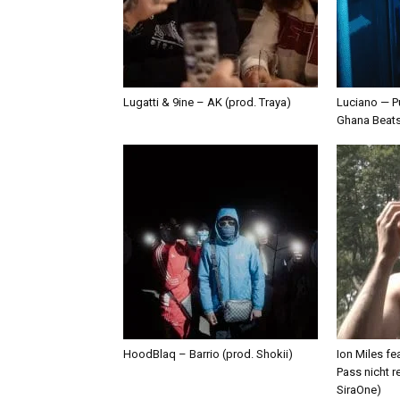
Lugatti & 9ine – AK (prod. Traya)
Luciano — P
Ghana Beat
HoodBlaq – Barrio (prod. Shokii)
Ion Miles f
Pass nicht r
SiraOne)