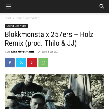
Start
Sound und Video
Sound und Video
Blokkmonsta x 257ers – Holz
Remix (prod. Thilo & JJ)
Von
Kira Horstmann
-
24. September 2021