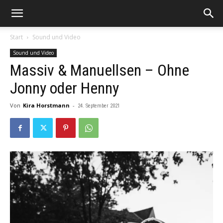
Start
Sound und Video
Sound und Video
Massiv & Manuellsen – Ohne
Jonny oder Henny
Von
Kira Horstmann
-
24. September 2021