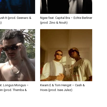
ush It (prod. Geenaro &
Ngee feat. Capital Bra – Echte Berliner
s)
(prod. Zino & Nouh)
eat. Longus Mongus –
Kwam.E & Tom Hengst – Cash &
ein (prod. Themba &
Hoes (prod. Isee Julez)