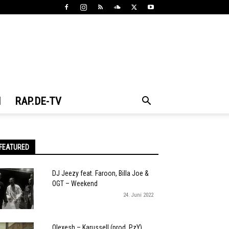
N
RAP.DE-TV
FEATURED
DJ Jeezy feat. Faroon, Billa Joe &
OGT – Weekend
24. Juni 2022
Olexesh – Karussell (prod. PzY)