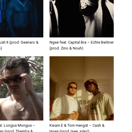
ush It (prod. Geenaro &
Ngee feat. Capital Bra – Echte Berliner
s)
(prod. Zino & Nouh)
eat. Longus Mongus –
Kwam.E & Tom Hengst – Cash &
ein (prod. Themba &
Hoes (prod. Isee Julez)