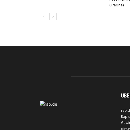
SiraOne)
ÜBE
rap.d
Rap u
Gewin
diese