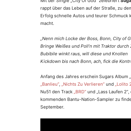
Mit der Single „City Of God” zelebriert
Sug
rappt über das Leben auf der Straße, zu d
Erfolg schnelle Autos und teurer Schmuck 
macht.
„Nenn mich Locke der Boss, Bonn, City of 
Bringe Weißes und Poll’n mit Traktor durch 
Bubibile winkt raus, will diese und Knollen
Kickdown bis nach Bonn, ach, fick die Kontro
Anfang des Jahres erschein
Sugars Album „T
„Banlieu”
,
„Nichts Zu Verlieren”
und
„Lolito 
Nu51 den Track
„BRD”
und „Lass Laufen 2”,
kommenden Bantu-Nation-Sampler zu finden 
September.