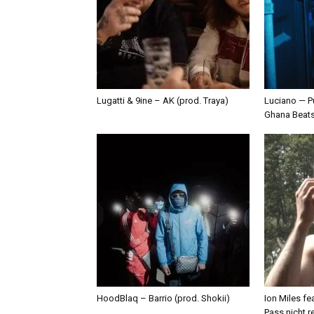
Lugatti & 9ine – AK (prod. Traya)
Luciano — P
Ghana Beat
HoodBlaq – Barrio (prod. Shokii)
Ion Miles f
Pass nicht r