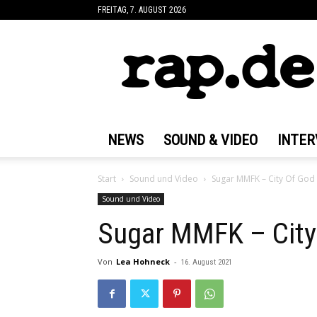
FREITAG, 7. AUGUST 2026
rap.de
NEWS
SOUND & VIDEO
INTER
Start
Sound und Video
Sugar MMFK – City Of God 
Sound und Video
Sugar MMFK – City 
Von
Lea Hohneck
-
16. August 2021