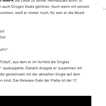
ar MMFK
die Liebe zu seiner Heimatstadt Bonn. Er
em auch Drogen Deals gehören. Auch wenn mit seinem
T
kommen, weiß er immer noch, für wen er die Musik
God
Zoll
ll’n”
ribut”, aus dem er im Vorfeld die Singles
2”
auskoppelte. Danach droppte er zusammen mit
 die gemeinsam mit der aktuellen Single auf dem
sind. Das Release-Date der Platte ist der 17.