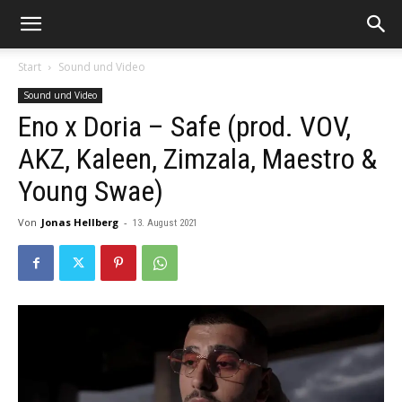
Start
Sound und Video
Sound und Video
Eno x Doria – Safe (prod. VOV,
AKZ, Kaleen, Zimzala, Maestro &
Young Swae)
Von
Jonas Hellberg
-
13. August 2021