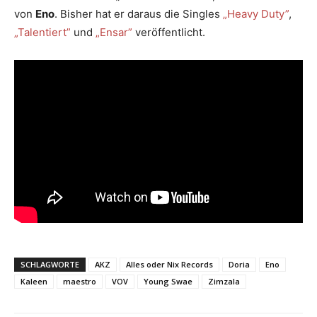
von
Eno
. Bisher hat er daraus die Singles
„Heavy Duty”
,
„Talentiert”
und
„Ensar”
veröffentlicht.
SCHLAGWORTE
AKZ
Alles oder Nix Records
Doria
Eno
Kaleen
maestro
VOV
Young Swae
Zimzala