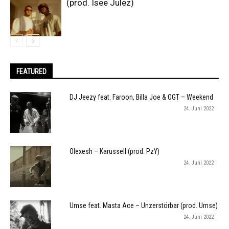
(prod. Isee Julez)
FEATURED
DJ Jeezy feat. Faroon, Billa Joe & OGT – Weekend
24. Juni 2022
Olexesh – Karussell (prod. PzY)
24. Juni 2022
Umse feat. Masta Ace – Unzerstörbar (prod. Umse)
24. Juni 2022