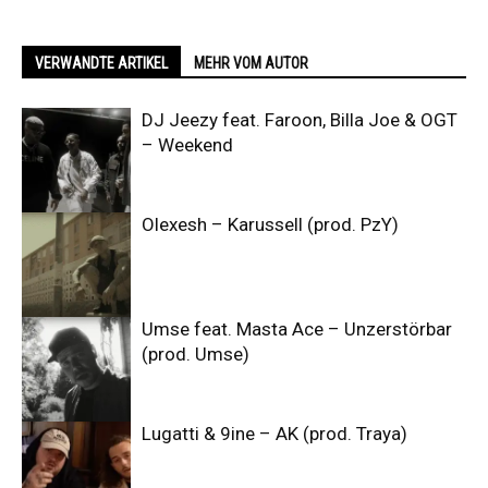
VERWANDTE ARTIKEL
MEHR VOM AUTOR
DJ Jeezy feat. Faroon, Billa Joe & OGT
– Weekend
Olexesh – Karussell (prod. PzY)
Umse feat. Masta Ace – Unzerstörbar
(prod. Umse)
Lugatti & 9ine – AK (prod. Traya)