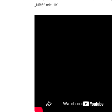
„NB5” mit HK.