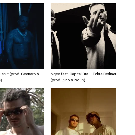
ush It (prod. Geenaro &
Ngee feat. Capital Bra – Echte Berliner
s)
(prod. Zino & Nouh)