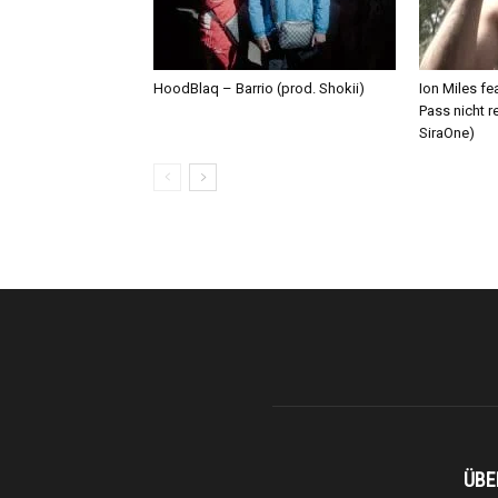
HoodBlaq – Barrio (prod. Shokii)
Ion Miles f
Pass nicht r
SiraOne)
ÜBE