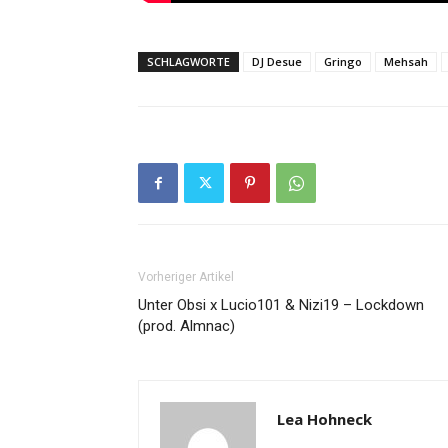
SCHLAGWORTE
DJ Desue
Gringo
Mehsah
Vorheriger Artikel
Unter Obsi x Lucio101 & Nizi19 – Lockdown
(prod. Almnac)
Lea Hohneck