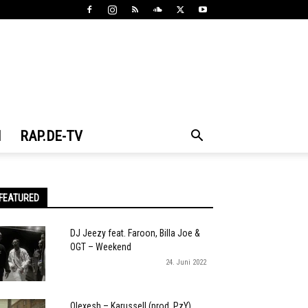
N
RAP.DE-TV
FEATURED
DJ Jeezy feat. Faroon, Billa Joe &
OGT – Weekend
24. Juni 2022
Olexesh – Karussell (prod. PzY)