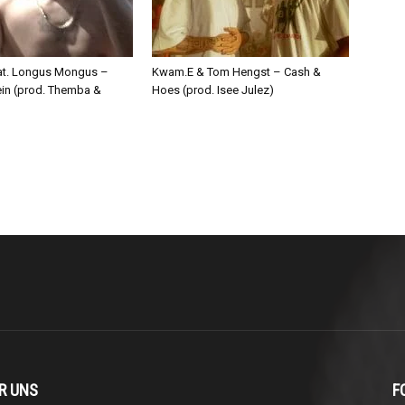
eat. Longus Mongus –
Kwam.E & Tom Hengst – Cash &
ein (prod. Themba &
Hoes (prod. Isee Julez)
R UNS
F