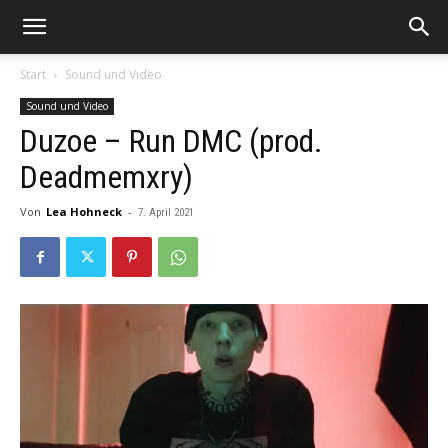
Start
Sound und Video
Sound und Video
Duzoe – Run DMC (prod.
Deadmemxry)
Von
Lea Hohneck
-
7. April 2021