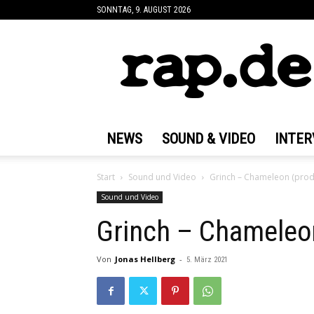
SONNTAG, 9. AUGUST 2026
rap.de
NEWS
SOUND & VIDEO
INTER
Start
Sound und Video
Grinch – Chameleon (prod
Sound und Video
Grinch – Chameleon
Von
Jonas Hellberg
-
5. März 2021