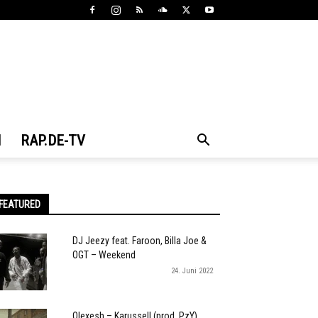
N
RAP.DE-TV
FEATURED
DJ Jeezy feat. Faroon, Billa Joe &
OGT – Weekend
24. Juni 2022
Olexesh – Karussell (prod. PzY)