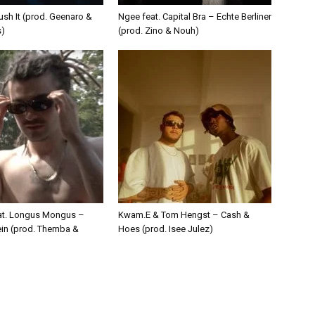
ush It (prod. Geenaro &
Ngee feat. Capital Bra – Echte Berliner
s)
(prod. Zino & Nouh)
eat. Longus Mongus –
Kwam.E & Tom Hengst – Cash &
ein (prod. Themba &
Hoes (prod. Isee Julez)