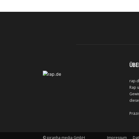
ÜBE
rap.d
Rap u
Gewin
diese
Präzi
©
piranha media GmbH
Impressum
Dat