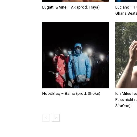
Lugatti & 9ine – AK (prod. Traya)
Luciano — P
Ghana Beat
HoodBlaq – Barrio (prod. Shokii)
Ion Miles f
Pass nicht r
SiraOne)