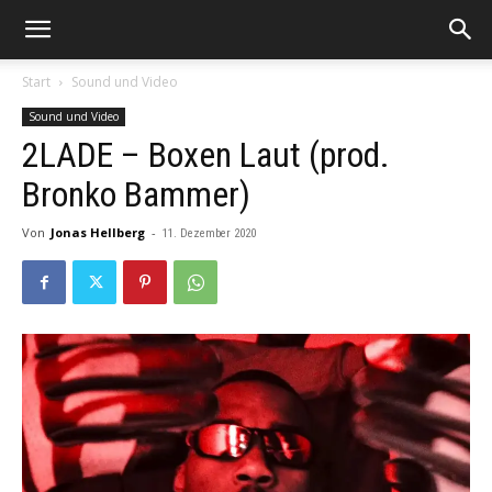
Start
Sound und Video
Sound und Video
2LADE – Boxen Laut (prod.
Bronko Bammer)
Von
Jonas Hellberg
-
11. Dezember 2020