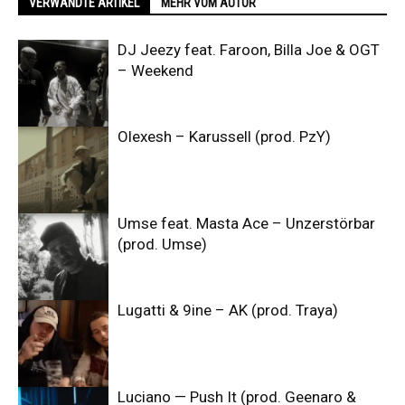
VERWANDTE ARTIKEL
MEHR VOM AUTOR
DJ Jeezy feat. Faroon, Billa Joe & OGT
– Weekend
Olexesh – Karussell (prod. PzY)
Umse feat. Masta Ace – Unzerstörbar
(prod. Umse)
Lugatti & 9ine – AK (prod. Traya)
Luciano — Push It (prod. Geenaro &