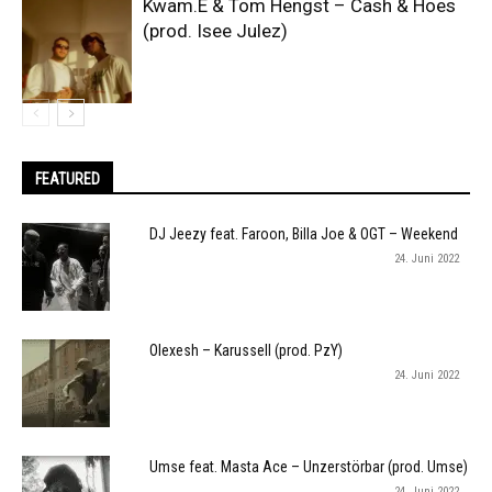
Kwam.E & Tom Hengst – Cash & Hoes
(prod. Isee Julez)
FEATURED
DJ Jeezy feat. Faroon, Billa Joe & OGT – Weekend
24. Juni 2022
Olexesh – Karussell (prod. PzY)
24. Juni 2022
Umse feat. Masta Ace – Unzerstörbar (prod. Umse)
24. Juni 2022