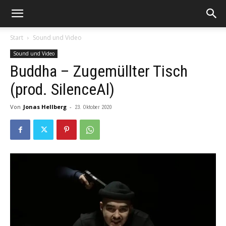
Start
Sound und Video
Sound und Video
Buddha – Zugemüllter Tisch
(prod. SilenceAl)
Von
Jonas Hellberg
-
23. Oktober 2020