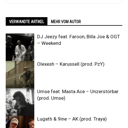
VERWANDTE ARTIKEL
MEHR VOM AUTOR
DJ Jeezy feat. Faroon, Billa Joe & OGT
– Weekend
Olexesh – Karussell (prod. PzY)
Umse feat. Masta Ace – Unzerstörbar
(prod. Umse)
Lugatti & 9ine – AK (prod. Traya)