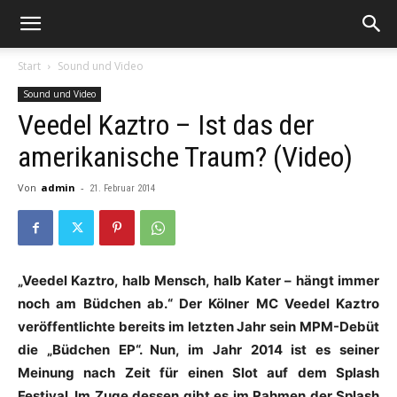
Start
Sound und Video
Sound und Video
Veedel Kaztro – Ist das der
amerikanische Traum? (Video)
Von
admin
-
21. Februar 2014
„Veedel Kaztro, halb Mensch, halb Kater – hängt immer
noch am Büdchen ab.“ Der Kölner MC Veedel Kaztro
veröffentlichte bereits im letzten Jahr sein MPM-Debüt
die „Büdchen EP“. Nun, im Jahr 2014 ist es seiner
Meinung nach Zeit für einen Slot auf dem Splash
Festival. Im Zuge dessen gibt es im Rahmen der Splash