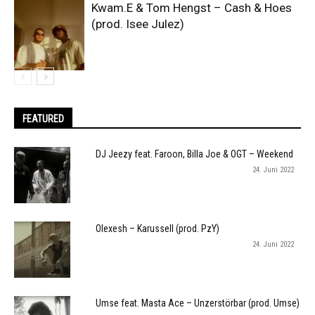
Kwam.E & Tom Hengst – Cash & Hoes
(prod. Isee Julez)
FEATURED
DJ Jeezy feat. Faroon, Billa Joe & OGT – Weekend
24. Juni 2022
Olexesh – Karussell (prod. PzY)
24. Juni 2022
Umse feat. Masta Ace – Unzerstörbar (prod. Umse)