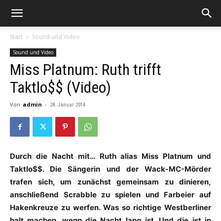
Start
Sound und Video
Sound und Video
Miss Platnum: Ruth trifft
Taktlo$$ (Video)
Von
admin
-
28. Januar 2014
Durch die Nacht mit… Ruth alias Miss Platnum und
Taktlo$$. Die Sängerin und der Wack-MC-Mörder
trafen sich, um zunächst gemeinsam zu dinieren,
anschließend Scrabble zu spielen und Farbeier auf
Hakenkreuze zu werfen. Was so richtige Westberliner
halt machen, wenn die Nacht lang ist. Und die ist in