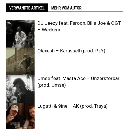
VERWANDTE ARTIKEL
MEHR VOM AUTOR
DJ Jeezy feat. Faroon, Billa Joe & OGT
– Weekend
Olexesh – Karussell (prod. PzY)
Umse feat. Masta Ace – Unzerstörbar
(prod. Umse)
Lugatti & 9ine – AK (prod. Traya)