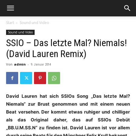
Start
Sound und Video
Sound und Video
SSIO – Das letzte Mal? Niemals!
(David Lauren Remix)
Von
admin
-
9. Januar 2014
David Lauren hat sich SSIOs Song „Das letzte Mal?
Niemals“ zur Brust genommen und mit einem neuen
Beat versehen. Der kommt etwas ruhiger und chilliger
als das Original daher, das auf SSIOs Debüt
„BB.U.M.SS.N“ zu finden ist. David Lauren ist vor allem
durch seine Beats für den Münchner Felix Krull bekannt.