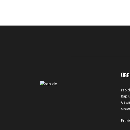
ÜBE
rap.d
Rap u
Gewin
diese
Präzi