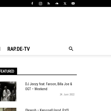
N
RAP.DE-TV
FEATURED
DJ Jeezy feat. Faroon, Billa Joe &
OGT – Weekend
24. Juni 2022
Olexesh – Karussell (prod. PzY)