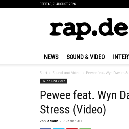
FREITAG, 7. AUGUST 2026
rap.de
NEWS
SOUND & VIDEO
INTER
Start
Sound und Video
Pewee feat. Wyn Davies & 
Sound und Video
Pewee feat. Wyn D
Stress (Video)
Von
admin
-
7. Januar 2014