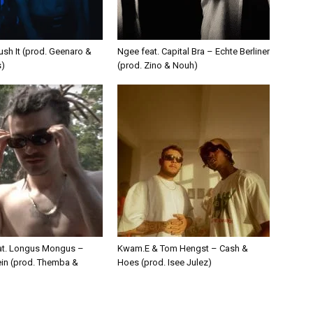
ush It (prod. Geenaro &
Ngee feat. Capital Bra – Echte Berliner
s)
(prod. Zino & Nouh)
eat. Longus Mongus –
Kwam.E & Tom Hengst – Cash &
ein (prod. Themba &
Hoes (prod. Isee Julez)