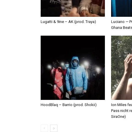
Lugatti & 9ine – AK (prod. Traya)
Luciano — P
Ghana Beat
HoodBlaq – Barrio (prod. Shokii)
Ion Miles f
Pass nicht r
SiraOne)