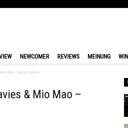
VIEW
NEWCOMER
REVIEWS
MEINUNG
WI
Mio Mao – Stress (Video)
avies & Mio Mao –