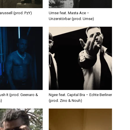
russell (prod. PzY)
Umse feat. Masta Ace –
Unzerstörbar (prod. Umse)
ush It (prod. Geenaro &
Ngee feat. Capital Bra – Echte Berliner
s)
(prod. Zino & Nouh)