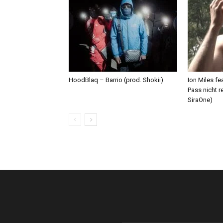
HoodBlaq – Barrio (prod. Shokii)
Ion Miles f
Pass nicht r
SiraOne)