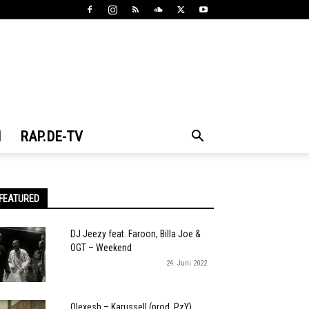
N
RAP.DE-TV
FEATURED
DJ Jeezy feat. Faroon, Billa Joe &
OGT – Weekend
24. Juni 2022
Olexesh – Karussell (prod. PzY)