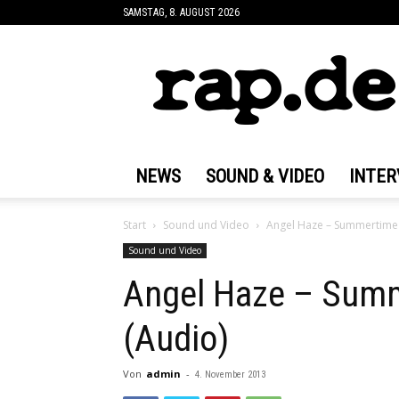
SAMSTAG, 8. AUGUST 2026
rap.de
NEWS
SOUND & VIDEO
INTER
Start
Sound und Video
Angel Haze – Summertime 
Sound und Video
Angel Haze – Sum
(Audio)
Von
admin
-
4. November 2013