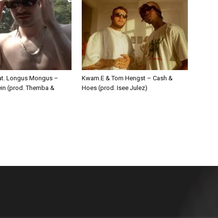
eat. Longus Mongus –
Kwam.E & Tom Hengst – Cash &
ein (prod. Themba &
Hoes (prod. Isee Julez)