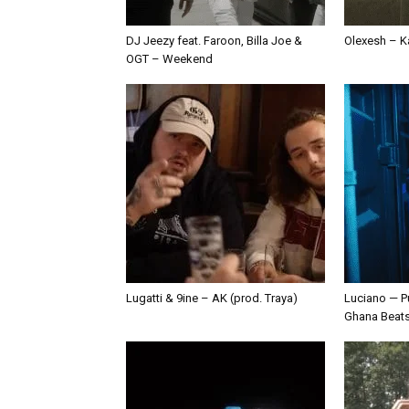
DJ Jeezy feat. Faroon, Billa Joe &
Olexesh – Ka
OGT – Weekend
Lugatti & 9ine – AK (prod. Traya)
Luciano — P
Ghana Beat