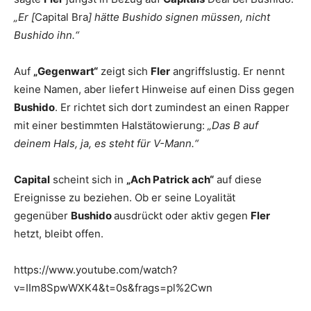
„Er [
Capital Bra
] hätte Bushido signen müssen, nicht
Bushido ihn.“
Auf
„Gegenwart“
zeigt sich
Fler
angriffslustig. Er nennt
keine Namen, aber liefert Hinweise auf einen Diss gegen
Bushido
. Er richtet sich dort zumindest an einen Rapper
mit einer bestimmten Halstätowierung:
„Das B auf
deinem Hals, ja, es steht für V-Mann.“
Capital
scheint sich in
„Ach Patrick ach“
auf diese
Ereignisse zu beziehen. Ob er seine Loyalität
gegenüber
Bushido
ausdrückt oder aktiv gegen
Fler
hetzt, bleibt offen.
https://www.youtube.com/watch?
v=IIm8SpwWXK4&t=0s&frags=pl%2Cwn