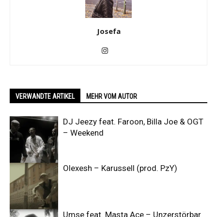
Josefa
VERWANDTE ARTIKEL
MEHR VOM AUTOR
DJ Jeezy feat. Faroon, Billa Joe & OGT
– Weekend
Olexesh – Karussell (prod. PzY)
Umse feat. Masta Ace – Unzerstörbar