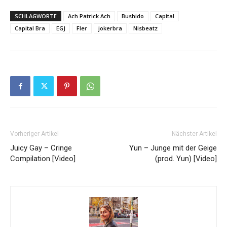
SCHLAGWORTE
Ach Patrick Ach
Bushido
Capital
Capital Bra
EGJ
Fler
jokerbra
Nisbeatz
Vorheriger Artikel
Nächster Artikel
Juicy Gay – Cringe
Yun – Junge mit der Geige
Compilation [Video]
(prod. Yun) [Video]