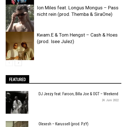
Ion Miles feat. Longus Mongus – Pass
nicht rein (prod. Themba & SiraOne)
Kwam.E & Tom Hengst – Cash & Hoes
(prod. Isee Julez)
FEATURED
DJ Jeezy feat. Faroon, Billa Joe & OGT – Weekend
24. Juni 2022
Olexesh – Karussell (prod. PzY)