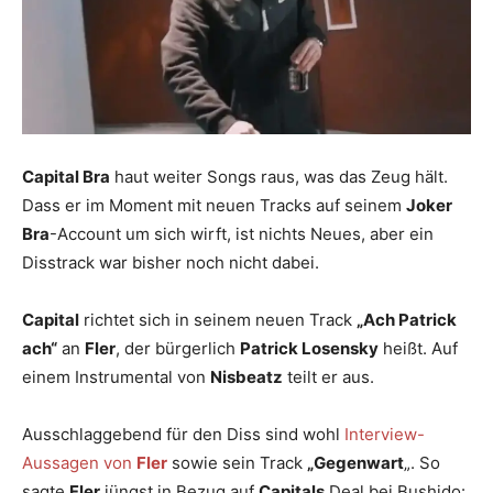
Capital Bra
haut weiter Songs raus, was das Zeug hält.
Dass er im Moment mit neuen Tracks auf seinem
Joker
Bra
-Account um sich wirft, ist nichts Neues, aber ein
Disstrack war bisher noch nicht dabei.
Capital
richtet sich in seinem neuen Track
„Ach Patrick
ach“
an
Fler
, der bürgerlich
Patrick Losensky
heißt. Auf
einem Instrumental von
Nisbeatz
teilt er aus.
Ausschlaggebend für den Diss sind wohl
Interview-
Aussagen von
Fler
sowie sein Track
„Gegenwart
„. So
sagte
Fler
jüngst in Bezug auf
Capitals
Deal bei Bushido: