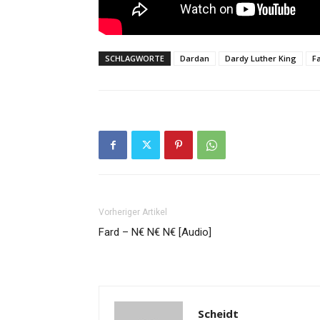
SCHLAGWORTE
Dardan
Dardy Luther King
F
Vorheriger Artikel
Fard – N€ N€ N€ [Audio]
Scheidt