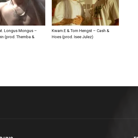
eat. Longus Mongus –
Kwam.E & Tom Hengst – Cash &
ein (prod. Themba &
Hoes (prod. Isee Julez)