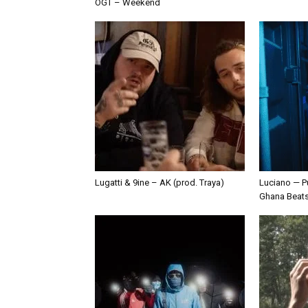
OGT – Weekend
Lugatti & 9ine – AK (prod. Traya)
Luciano — P
Ghana Beat