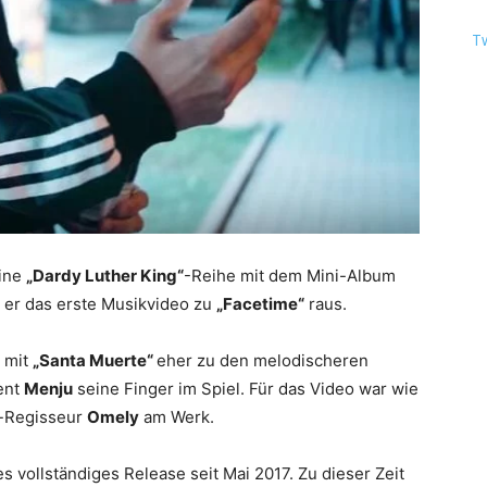
T
eine
„Dardy Luther King“
-Reihe mit dem Mini-Album
 er das erste Musikvideo zu
„Facetime“
raus.
 mit
„Santa Muerte“
eher zu den melodischeren
ent
Menju
seine Finger im Spiel. Für das Video war wie
o-Regisseur
Omely
am Werk.
es vollständiges Release seit Mai 2017. Zu dieser Zeit