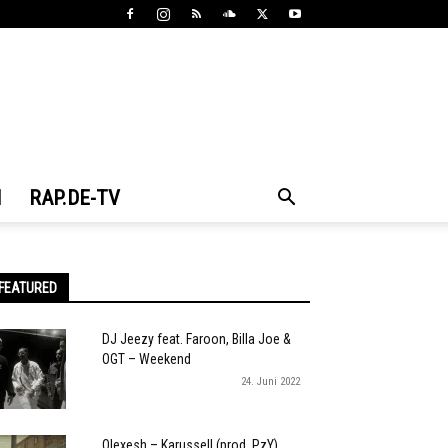
N
RAP.DE-TV
FEATURED
DJ Jeezy feat. Faroon, Billa Joe &
OGT – Weekend
24. Juni 2022
Olexesh – Karussell (prod. PzY)