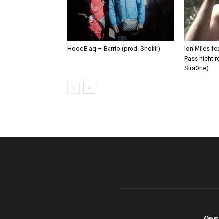
HoodBlaq – Barrio (prod. Shokii)
Ion Miles f
Pass nicht r
SiraOne)