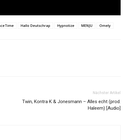
aceTime
Hallo Deutschrap
Hypnotize
MENJU
Omely
Nächster Artikel
Twin, Kontra K & Jonesmann – Alles echt (prod.
Haleem) [Audio]