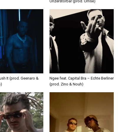
Unzerstörbar (prod. Umse)
ush It (prod. Geenaro &
Ngee feat. Capital Bra – Echte Berliner
s)
(prod. Zino & Nouh)