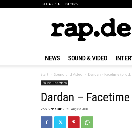
FREITAG, 7. AUGUST 2026
rap.de
NEWS
SOUND & VIDEO
INTER
Start
Sound und Video
Dardan – Facetime (prod.
Sound und Video
Dardan – Facetime 
Von
Scheidt
-
20. August 2018