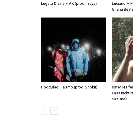
Lugatti & 9ine – AK (prod. Traya)
Luciano — P
Ghana Beat
HoodBlaq – Barrio (prod. Shokii)
Ion Miles f
Pass nicht r
SiraOne)