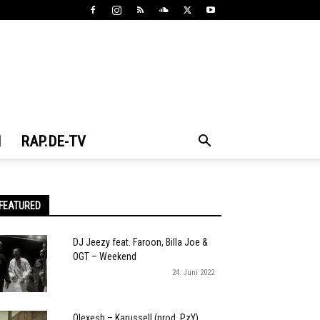
N
RAP.DE-TV
FEATURED
DJ Jeezy feat. Faroon, Billa Joe &
OGT – Weekend
24. Juni 2022
Olexesh – Karussell (prod. PzY)