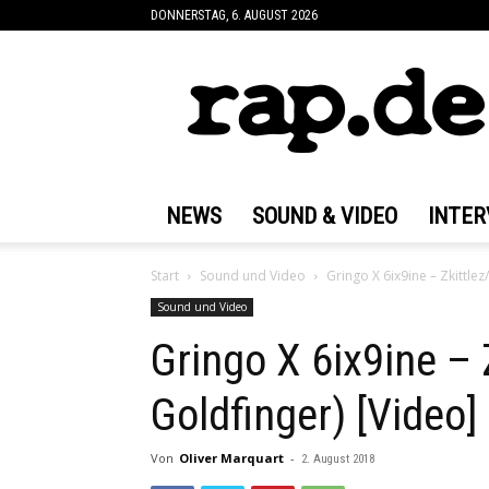
DONNERSTAG, 6. AUGUST 2026
rap.de
NEWS
SOUND & VIDEO
INTER
Start
Sound und Video
Gringo X 6ix9ine – Zkittlez
Sound und Video
Gringo X 6ix9ine – 
Goldfinger) [Video]
Von
Oliver Marquart
-
2. August 2018