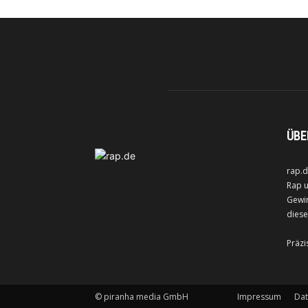
ÜBE
rap.d
Rap u
Gewin
diese
Präzi
©
piranha media GmbH
Impressum
Dat