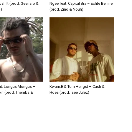
ush It (prod. Geenaro &
Ngee feat. Capital Bra – Echte Berliner
s)
(prod. Zino & Nouh)
eat. Longus Mongus –
Kwam.E & Tom Hengst – Cash &
ein (prod. Themba &
Hoes (prod. Isee Julez)