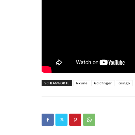
SCHLAGWORTE
6ix9ine
Goldfinger
Gringo