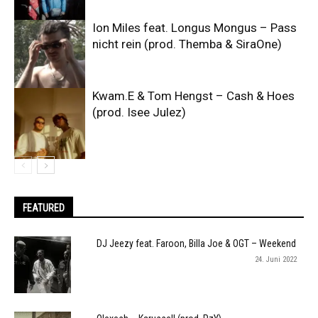
Ion Miles feat. Longus Mongus – Pass
nicht rein (prod. Themba & SiraOne)
Kwam.E & Tom Hengst – Cash & Hoes
(prod. Isee Julez)
FEATURED
DJ Jeezy feat. Faroon, Billa Joe & OGT – Weekend
24. Juni 2022