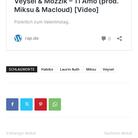
SCHLAGWORTE
Habibo
Laurin Auth
Miksu
Veysel
Vorheriger Artikel
Nächster Artikel