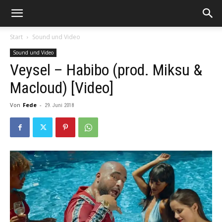
Start
Sound und Video
Sound und Video
Veysel – Habibo (prod. Miksu &
Macloud) [Video]
Von
Fede
-
29. Juni 2018