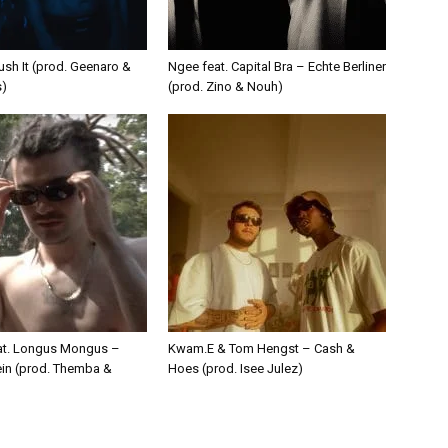
ush It (prod. Geenaro &
Ngee feat. Capital Bra – Echte Berliner
s)
(prod. Zino & Nouh)
eat. Longus Mongus –
Kwam.E & Tom Hengst – Cash &
ein (prod. Themba &
Hoes (prod. Isee Julez)