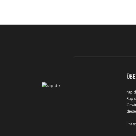
ÜBE
rap.d
Rap u
Gewin
diese
Präzi