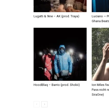
Lugatti & 9ine – AK (prod. Traya)
Luciano — P
Ghana Beat
HoodBlaq – Barrio (prod. Shokii)
Ion Miles f
Pass nicht r
SiraOne)