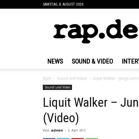
SAMSTAG, 8. AUGUST 2026
rap.de
NEWS
SOUND & VIDEO
INTER
Start
Sound und Video
Liquit Walker – Jungs vom 
Sound und Video
Liquit Walker – Ju
(Video)
Von
admin
-
5. April 2013