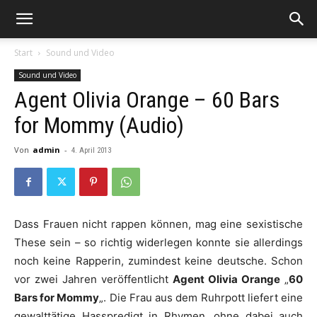
Start
Sound und Video
Sound und Video
Agent Olivia Orange – 60 Bars
for Mommy (Audio)
Von
admin
-
4. April 2013
Dass Frauen nicht rappen können, mag eine sexistische
These sein – so richtig widerlegen konnte sie allerdings
noch keine Rapperin, zumindest keine deutsche. Schon
vor zwei Jahren veröffentlicht
Agent Olivia Orange
„
60
Bars for Mommy
„. Die Frau aus dem Ruhrpott liefert eine
gewalttätige Hasspredigt in Rhymen, ohne dabei auch