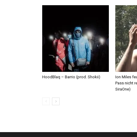
HoodBlaq – Barrio (prod. Shokii)
Ion Miles f
Pass nicht r
SiraOne)