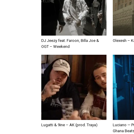
DJ Jeezy feat. Faroon, Billa Joe &
Olexesh – Ka
OGT – Weekend
Lugatti & 9ine – AK (prod. Traya)
Luciano — P
Ghana Beat