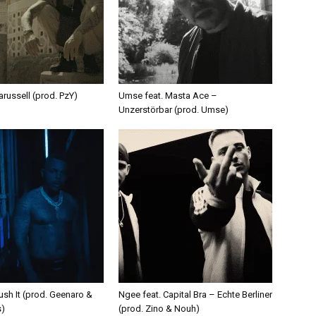
russell (prod. PzY)
Umse feat. Masta Ace –
Unzerstörbar (prod. Umse)
ush It (prod. Geenaro &
Ngee feat. Capital Bra – Echte Berliner
s)
(prod. Zino & Nouh)