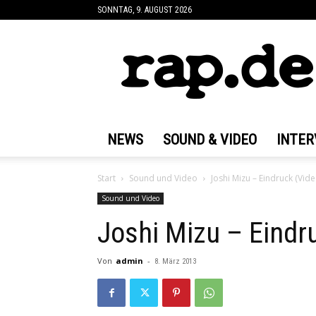
SONNTAG, 9. AUGUST 2026
rap.de
NEWS
SOUND & VIDEO
INTER
Start
Sound und Video
Joshi Mizu – Eindruck (Vide
Sound und Video
Joshi Mizu – Eindr
Von
admin
-
8. März 2013