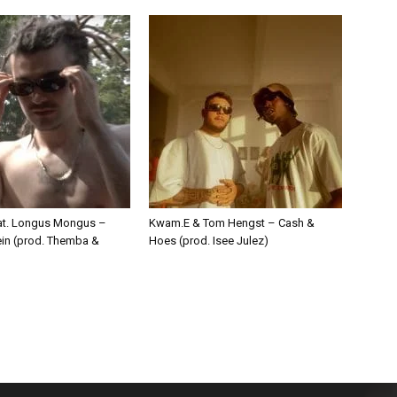
eat. Longus Mongus –
Kwam.E & Tom Hengst – Cash &
ein (prod. Themba &
Hoes (prod. Isee Julez)