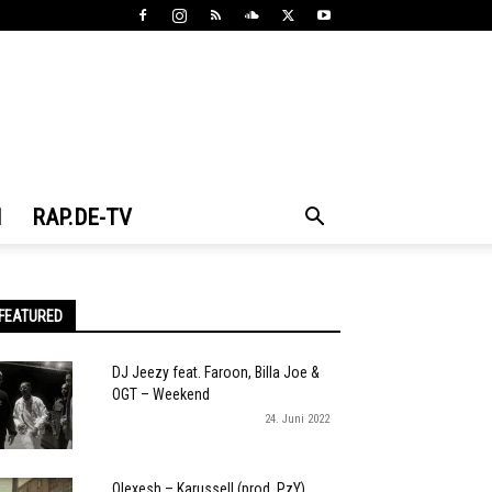
N
RAP.DE-TV
FEATURED
DJ Jeezy feat. Faroon, Billa Joe &
OGT – Weekend
24. Juni 2022
Olexesh – Karussell (prod. PzY)