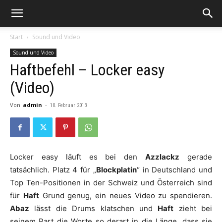
Start
Sound und Video
Sound und Video
Haftbefehl – Locker easy
(Video)
Von
admin
-
10. Februar 2013
Locker easy läuft es bei den
Azzlackz
gerade
tatsächlich. Platz 4 für „
Blockplatin
“ in Deutschland und
Top Ten-Positionen in der Schweiz und Österreich sind
für
Haft
Grund genug, ein neues Video zu spendieren.
Abaz
lässt die Drums klatschen und
Haft
zieht bei
seinem Part die Worte so derart in die Länge, dass sie