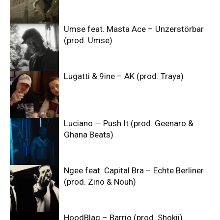
Umse feat. Masta Ace – Unzerstörbar
(prod. Umse)
Lugatti & 9ine – AK (prod. Traya)
Luciano — Push It (prod. Geenaro &
Ghana Beats)
Ngee feat. Capital Bra – Echte Berliner
(prod. Zino & Nouh)
HoodBlaq – Barrio (prod. Shokii)