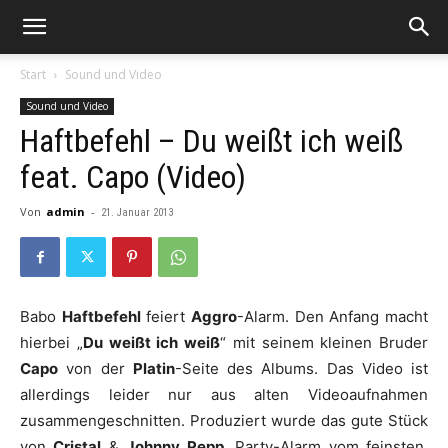
Start
Sound und Video
Sound und Video
Haftbefehl – Du weißt ich weiß
feat. Capo (Video)
Von
admin
-
21. Januar 2013
Babo
Haftbefehl
feiert
Aggro
-Alarm. Den Anfang macht
hierbei „
Du weißt ich weiß
“ mit seinem kleinen Bruder
Capo
von der
Platin
-Seite des Albums. Das Video ist
allerdings leider nur aus alten Videoaufnahmen
zusammengeschnitten. Produziert wurde das gute Stück
von
Cristal
&
Johnny Pepp
. Party-Alarm vom feinsten.