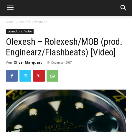
Start
Sound und Video
Sound und Video
Olexesh – Rolexesh/MOB (prod.
Enginearz/Flashbeats) [Video]
Von
Oliver Marquart
-
18. Dezember 2017