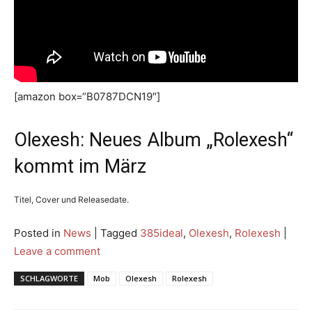
[amazon box=“B0787DCN19″]
Olexesh: Neues Album „Rolexesh“
kommt im März
Titel, Cover und Releasedate.
Posted in
News
|
Tagged
385ideal
,
Olexesh
,
Rolexesh
|
Leave a comment
SCHLAGWORTE
Mob
Olexesh
Rolexesh