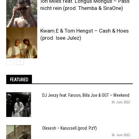
Ion Miles feat. Longus Mongus – Pass
nicht rein (prod. Themba & SiraOne)
Kwam.E & Tom Hengst – Cash & Hoes
(prod. Isee Julez)
FEATURED
DJ Jeezy feat. Faroon, Billa Joe & OGT – Weekend
24. Juni 2022
Olexesh – Karussell (prod. PzY)
24. Juni 2022