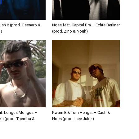
ush It (prod. Geenaro &
Ngee feat. Capital Bra – Echte Berliner
s)
(prod. Zino & Nouh)
eat. Longus Mongus –
Kwam.E & Tom Hengst – Cash &
ein (prod. Themba &
Hoes (prod. Isee Julez)