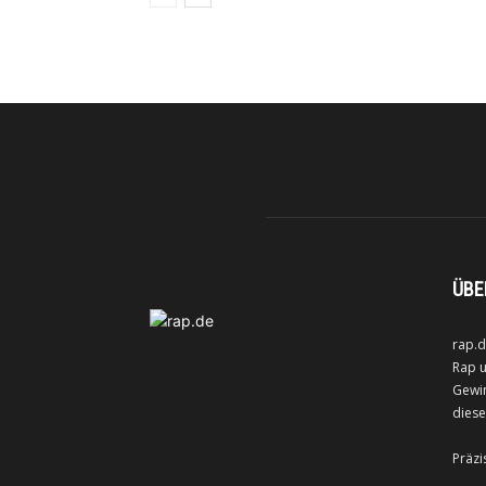
ÜBE
rap.d
Rap u
Gewin
diese
Präzi