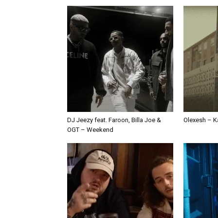
DJ Jeezy feat. Faroon, Billa Joe &
Olexesh – Ka
OGT – Weekend