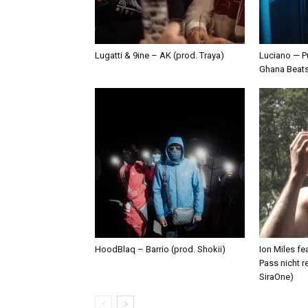
Lugatti & 9ine – AK (prod. Traya)
Luciano — P
Ghana Beat
HoodBlaq – Barrio (prod. Shokii)
Ion Miles f
Pass nicht r
SiraOne)