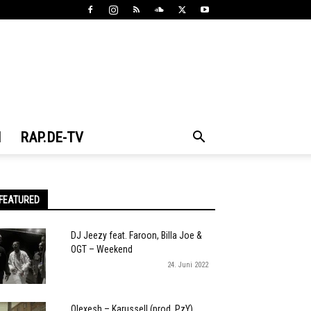
N
RAP.DE-TV
FEATURED
DJ Jeezy feat. Faroon, Billa Joe &
OGT – Weekend
24. Juni 2022
Olexesh – Karussell (prod. PzY)