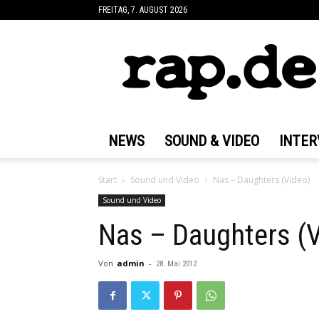
FREITAG, 7. AUGUST 2026
rap.de
NEWS
SOUND & VIDEO
INTER
Start
Sound und Video
Nas – Daughters (Video)
Sound und Video
Nas – Daughters (V
Von
admin
-
28. Mai 2012