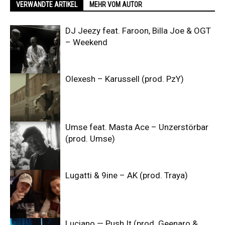
VERWANDTE ARTIKEL
MEHR VOM AUTOR
DJ Jeezy feat. Faroon, Billa Joe & OGT
– Weekend
Olexesh – Karussell (prod. PzY)
Umse feat. Masta Ace – Unzerstörbar
(prod. Umse)
Lugatti & 9ine – AK (prod. Traya)
Luciano — Push It (prod. Geenaro &