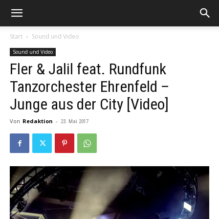
Start
Sound und Video
Sound und Video
Fler & Jalil feat. Rundfunk
Tanzorchester Ehrenfeld –
Junge aus der City [Video]
Von
Redaktion
-
23. Mai 2017