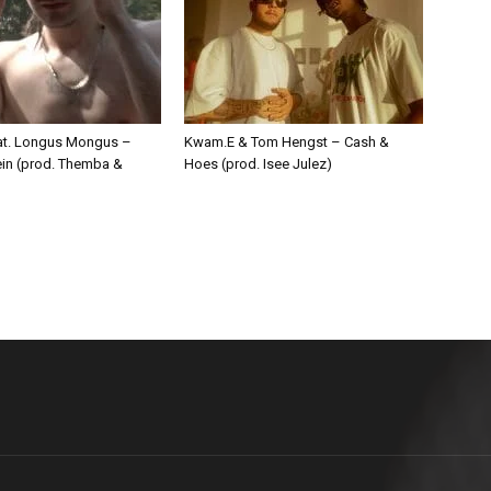
eat. Longus Mongus –
Kwam.E & Tom Hengst – Cash &
ein (prod. Themba &
Hoes (prod. Isee Julez)