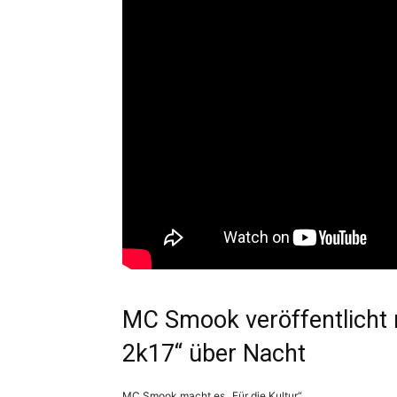
MC Smook veröffentlich
2k17“ über Nacht
MC Smook macht es „Für die Kultur“.