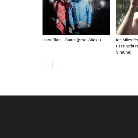
HoodBlaq – Barrio (prod. Shokii)
Ion Miles f
Pass nicht r
SiraOne)