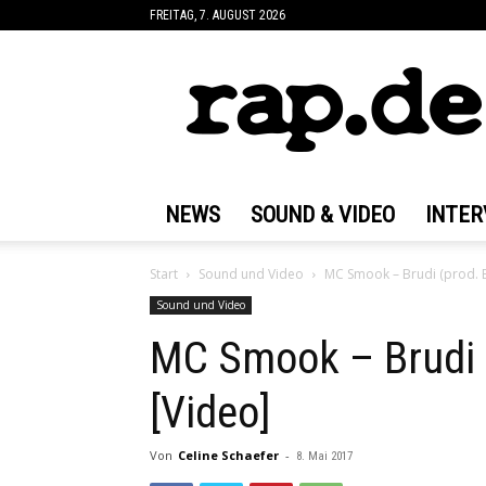
FREITAG, 7. AUGUST 2026
rap.de
NEWS
SOUND & VIDEO
INTER
Start
Sound und Video
MC Smook – Brudi (prod. Be
Sound und Video
MC Smook – Brudi (
[Video]
Von
Celine Schaefer
-
8. Mai 2017