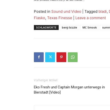
Posted in
Sound und Video
|
Tagged
bladi
,
Fiasko
,
Texas Finesse
|
Leave a comment
SCHLAGWORTE
benji bizzle
MC Smook
summ
Vorheriger Artikel
Eko Fresh und Captain Morgan unterwegs in
Bierstadt [Video]