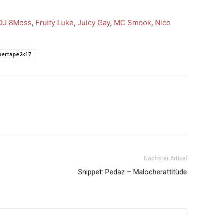
DJ 8Moss
,
Fruity Luke
,
Juicy Gay
,
MC Smook
,
Nico
ertape2k17
Nächster Artikel
Snippet: Pedaz – Malocherattitüde