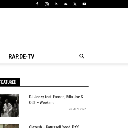
N
RAP.DE-TV
FEATURED
DJ Jeezy feat. Faroon, Billa Joe &
OGT – Weekend
24. Juni 2022
Olexesh – Karussell (prod. PzY)