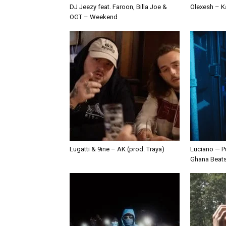
DJ Jeezy feat. Faroon, Billa Joe &
Olexesh – Ka
OGT – Weekend
Lugatti & 9ine – AK (prod. Traya)
Luciano — P
Ghana Beat