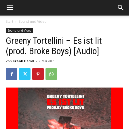
Start
Sound und Video
Sound und Video
Greeny Tortellini – Es ist lit
(prod. Broke Boys) [Audio]
Von
Frank Hemd
-
2. Mai 2017