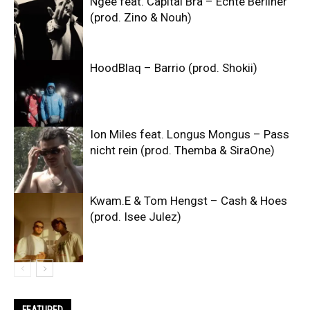
Ngee feat. Capital Bra – Echte Berliner
(prod. Zino & Nouh)
HoodBlaq – Barrio (prod. Shokii)
Ion Miles feat. Longus Mongus – Pass
nicht rein (prod. Themba & SiraOne)
Kwam.E & Tom Hengst – Cash & Hoes
(prod. Isee Julez)
FEATURED