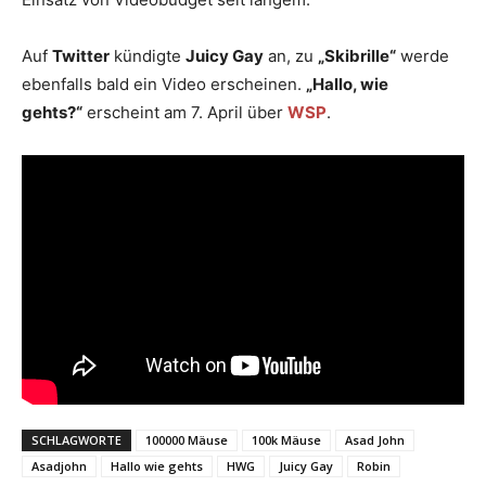
Auf
Twitter
kündigte
Juicy Gay
an, zu
„Skibrille“
werde
ebenfalls bald ein Video erscheinen.
„Hallo, wie
gehts?“
erscheint am 7. April über
W
SP
.
SCHLAGWORTE
100000 Mäuse
100k Mäuse
Asad John
Asadjohn
Hallo wie gehts
HWG
Juicy Gay
Robin