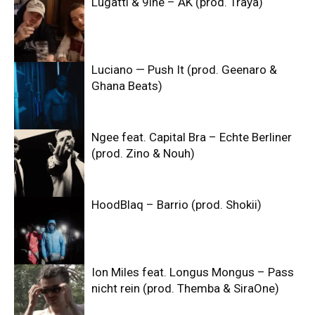
Lugatti & 9ine – AK (prod. Traya)
Luciano — Push It (prod. Geenaro &
Ghana Beats)
Ngee feat. Capital Bra – Echte Berliner
(prod. Zino & Nouh)
HoodBlaq – Barrio (prod. Shokii)
Ion Miles feat. Longus Mongus – Pass
nicht rein (prod. Themba & SiraOne)