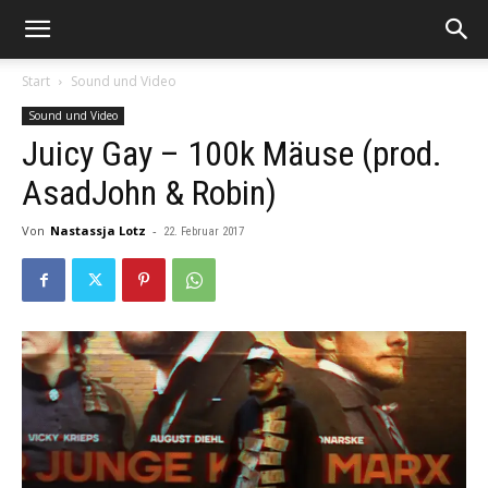
Start
Sound und Video
Sound und Video
Juicy Gay – 100k Mäuse (prod.
AsadJohn & Robin)
Von
Nastassja Lotz
-
22. Februar 2017